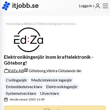
Logga in
Hem
Lediga jobb
Data & IT
Elektronikingenjör inom kraftelektronik - Göteborg!
Elektronikingenjör inom kraftelektronik -
Göteborg!
EdZa AB
Göteborg,
Västra Götalands län
Civilingenjör
Medicinteknisk ingenjör
Embeddedutvecklare
Elektronikingenjör
Systemutvecklare
Utvecklare
Ansök senast: 2025-11-09