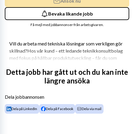
Ansök nu
Bevaka likande jobb
Få mejl med jobbannonser från arbetsgivaren.
Vill du arbeta med tekniska lösningar som verkligen gör 
skillnad?Hos vår kund – ett ledande teknikkonsultbolag 
med fokus på hållbar produktutveckling – får du som 
erfaren Elektronikingenjör möjlighet att arbeta med 
Detta jobb har gått ut och du kan inte
avancerad mönsterkortsutveckling för RF-, kraft- och 
längre ansöka
digitala applikationer. Tyngdpunkten ligger inom 
försvarsindustrin, men äveninom Medtech och Mobility.
Dela jobbannonsen
Är du en erfaren Elektronikingenjör med passion för 
innovation och hållbar teknik? Sök tjänsten redan idag!
Dela på LinkedIn
Dela på Facebook
Dela via mail
Om teamet & rollen