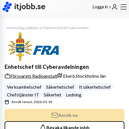
Logga in
Hem
Lediga jobb
Data & IT
Enhetschef till Cyberavdelningen
Enhetschef till Cyberavdelningen
Försvarets Radioanstalt
Ekerö,
Stockholms län
Verksamhetschef
Säkerhetschef
It säkerhetschef
Chefstjänster IT
Säkerhet
Ledning
Ansök senast: 2026-01-18
Ansök nu
Bevaka likande jobb