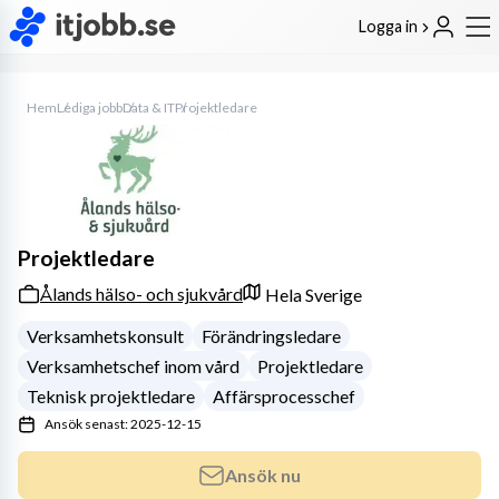
Logga in
Hem
Lediga jobb
Data & IT
Projektledare
Projektledare
Ålands hälso- och sjukvård
Hela Sverige
Verksamhetskonsult
Förändringsledare
Verksamhetschef inom vård
Projektledare
Teknisk projektledare
Affärsprocesschef
Ansök senast: 2025-12-15
Ansök nu