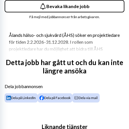
Bevaka likande jobb
Få mejl med jobbannonser från arbetsgivaren.
Ålands hälso- och sjukvård (ÅHS) söker en projektledare 
för tiden 2.2.2026-31.12.2028. I rollen som 
projektledare har du möjlighet att bidra till ÅHS 
digitalisering med fokus på att möta framtidens 
Detta jobb har gått ut och du kan inte
vårdbehov, höja vårdkvaliteten och skapa effektiva 
längre ansöka
arbetsflöden som gynnar både personal och patienter.
Om projektet
Dela jobbannonsen
Projektet Digitalisering som en del i utvecklingen av 
Dela på LinkedIn
Dela på Facebook
Dela via mail
ÅHS finansieras genom Ålands strukturfondsprogram 
(ESF+). Målet är att:
•	stärka kunskapen om digitalisering bland ÅHS 
medarbetare,
Liknande tjänster