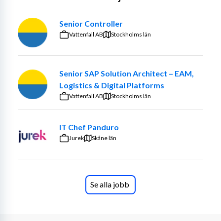
•	utveckla en plan för digitala tjänster mellan ÅHS och 
Senior Controller
invånare,
Vattenfall AB
Stockholms län
•	ta fram en för ÅHS anpassad projektmodell, 
•	öka delaktigheten och engagemanget i 
Senior SAP Solution Architect – EAM,
organisationens utvecklingsarbete.
Logistics & Digital Platforms
Arbetsuppgifter
Vattenfall AB
Stockholms län
Som projektledare ansvarar du för att:
IT Chef Panduro
•	planera, leda, samordna och följa upp projektets 
Jurek
Skåne län
aktiviteter enligt projektplan och 
tidsramar,
Se alla jobb
•	planera och genomföra behovsanalys, utbildningar och 
workshops med stöd av extern expertis,
•	säkerställa god kommunikation i projektet samt 