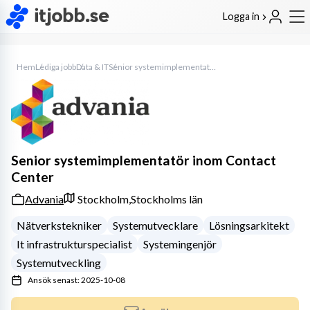
Logga in
Hem
Lediga jobb
Data & IT
Senior systemimplementatör inom Contact Center
Senior systemimplementatör inom Contact
Center
Advania
Stockholm,
Stockholms län
Nätverkstekniker
Systemutvecklare
Lösningsarkitekt
It infrastrukturspecialist
Systemingenjör
Systemutveckling
Ansök senast: 2025-10-08