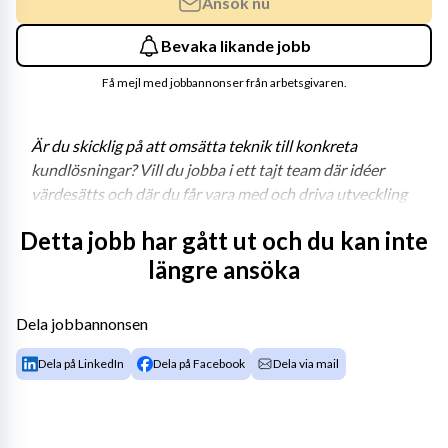
Ansök nu
Bevaka likande jobb
Få mejl med jobbannonser från arbetsgivaren.
Är du skicklig på att omsätta teknik till konkreta 
kundlösningar? Vill du jobba i ett tajt team där idéer 
värdesätts och där du får vara med och driva utveckling 
– både hos våra kunder och inom Advania? Då är det dig 
Detta jobb har gått ut och du kan inte
vi söker!
längre ansöka
Vi letar nu efter en Systemimplementatör till vårt team 
Dela jobbannonsen
inom Customer Experience (CX), med placering på vårt 
Dela på LinkedIn
Dela på Facebook
Dela via mail
kontor i Liljeholmen, Stockholm.
Som Systemimplementatör på 