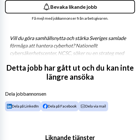
Bevaka likande jobb
Få mejl med jobbannonser från arbetsgivaren.
Vill du göra samhällsnytta och stärka Sveriges samlade 
förmåga att hantera cyberhot? Nationellt 
cybersäkerhetscenter, NCSC, söker nu en strateg med 
EU-policykompetens med uppgift att delta i arbetet med 
Detta jobb har gått ut och du kan inte
att bygga upp centrets verksamhet vid FRA. Är du den vi 
längre ansöka
söker kan vi erbjuda ett varierande arbete i en 
kunskapsintensiv miljö där du får vara med och göra 
skillnad varje dag.
Dela jobbannonsen
Ditt uppdrag
Dela på LinkedIn
Dela på Facebook
Dela via mail
Som strateg med EU-policykompetens arbetar du vid 
NCSC och kontoret för förmågeutveckling, partnerskap 
Liknande tjänster
och systematisk cybersäkerhet. Kontoret ska stärka och 