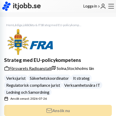
Logga in
Hem
Lediga jobb
Data & IT
Strateg med EU-policykompetens
Strateg med EU-policykompetens
Försvarets Radioanstalt
Solna,
Stockholms län
Verksjurist
Säkerhetskoordinator
It strateg
Regulatorisk compliance jurist
Verksamhetsnära IT
Ledning och Samordning
Ansök senast: 2026-07-26
Ansök nu