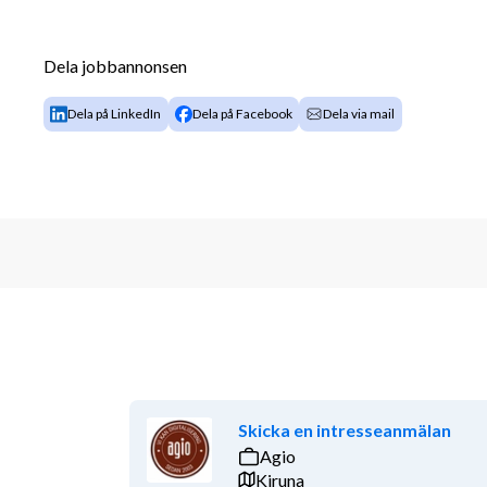
Du kommer till ett större stabilt team där många är 
hjälpa varandra är en självklarhet. Vi har dessutom e
skratt och humor.
Dela jobbannonsen
Dela på LinkedIn
Dela på Facebook
Dela via mail
Din framtida utmaning
BAE Systems Hägglunds satsar långsiktigt och söker
utveckling av programvara till våra produkter där v
digitalisering är ett av företagets viktigaste område
Till denna roll söker vi dig som främst vill jobba m
utveckla programvaran till våra produkters kontrol
MATLAB-Simulink och ser gärna att du har ett intres
utmanas till kvalificerad problemlösning inom inby
Skicka en intresseanmälan
karaktäriseras av högteknologisk och komplex utve
Agio
medarbetare som lär av varandra.
Kiruna