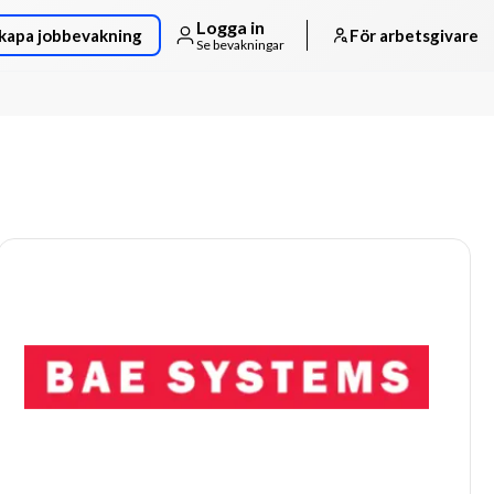
Logga in
kapa jobbevakning
För arbetsgivare
Se bevakningar