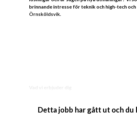
brinnande intresse för teknik och high-tech och so
Örnsköldsvik.
Vad vi erbjuder dig
Detta jobb har gått ut och du
Rollen kommer vi att kunna anpassa så att den passar
oavsett om du är nyutexaminerad eller senior ingenj
att utvecklas, både yrkesmässigt och som person, vi v