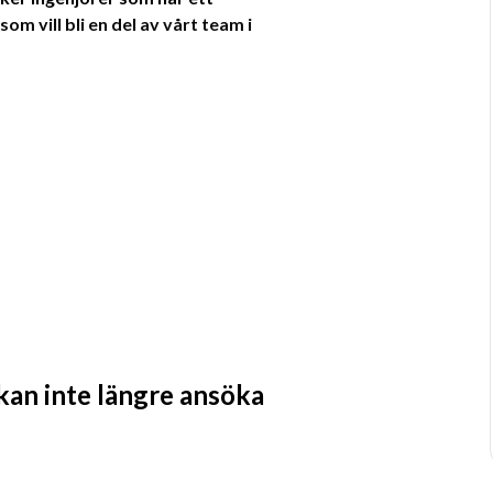
m vill bli en del av vårt team i 
 kan inte längre ansöka
 dina önskemål i din karriärutveckling, 
ör. Du kommer att ha stora möjligheter 
ill satsa på dig på lång sikt!