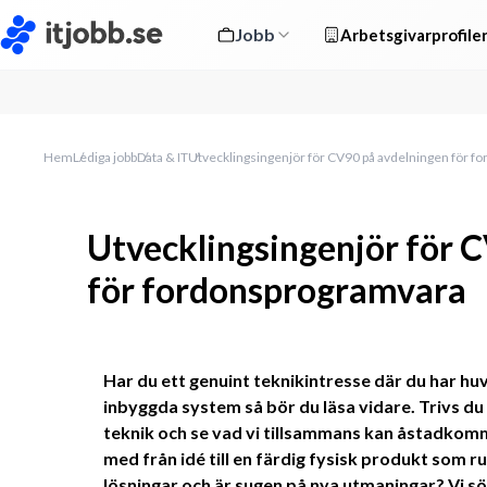
Jobb
Arbetsgivarprofile
Hem
Lediga jobb
Data & IT
Utvecklingsingenjör för CV90 på avdelningen för 
Utvecklingsingenjör för 
för fordonsprogramvara
Har du ett genuint teknikintresse där du har huv
inbyggda system så bör du läsa vidare. Trivs du
teknik och se vad vi tillsammans kan åstadkomma?
med från idé till en färdig fysisk produkt som rull
lösningar och är sugen på nya utmaningar? Vi sö