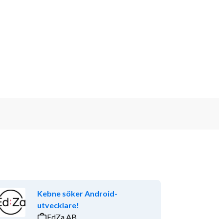
Kebne söker Android-
utvecklare!
EdZa AB