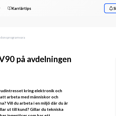
r
Karriärtips
S
fordonsprogramvara
CV90 på avdelningen
udintresset kring elektronik och 
 att arbeta med människor och 
 Vill du arbeta i en miljö där du är 
ar ut till kund? Gillar du tekniska 
ker ingenjörer som har ett 