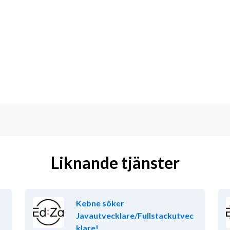
erfarna och där samarbete och att 
n härlig miljö att jobba i med mycket 
 nu ingenjörer som vill jobba med 
idareutvecklingen av våra produkters 
n inför framtiden.
ed hårdvarunära programmering för att 
Liknande tjänster
lsystem. Vi jobbar modellbaserat, med 
se för detta. Hos oss kommer du att 
ggd programvara i projekt som 
Kebne söker
ckling tillsammans med duktiga 
Javautvecklare/Fullstackutvec
klare!