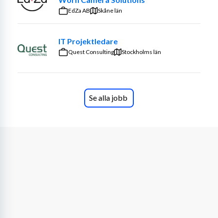
EdZa AB
Skåne län
Eftersom våra kunder är geografiskt spridda över hela 
landet, är du ibland på resande fot och bygger nära 
IT Projektledare
relationer med våra kunder, men den mesta tiden möter 
Quest Consulting
du kunderna på distans via teams eller annat verktyg.
Stockholms län
Dina erfarenheter
Med god kännedom om lagar och förordningar som styr 
Se alla jobb
offentlig sektor brinner du för att bidra till en mer digital 
och effektiv verksamhet. Din sociala förmåga 
kombineras med ett starkt IT-intresse, och du trivs i 
rollen som brobyggare mellan teknik och verksamhet.
Att skapa nya kontakter och samarbeta i team faller sig 
naturligt, och du kommunicerar obehindrat i både tal och 
skrift. Nyfikenheten att ständigt utvecklas är en 
självklar del av din personlighet, och du har ett analytiskt 
sinne som kompletteras av noggrannhet och en god 
struktur i arbetet.