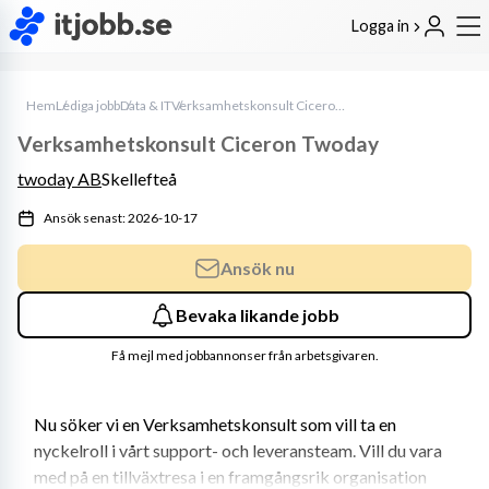
Logga in
Hem
Lediga jobb
Data & IT
Verksamhetskonsult Ciceron Twoday
Verksamhetskonsult Ciceron Twoday
twoday AB
Skellefteå
Ansök senast: 2026-10-17
Ansök nu
Bevaka likande jobb
Få mejl med jobbannonser från arbetsgivaren.
Nu söker vi en Verksamhetskonsult som vill ta en 
nyckelroll i vårt support- och leveransteam. Vill du vara 
med på en tillväxtresa i en framgångsrik organisation 