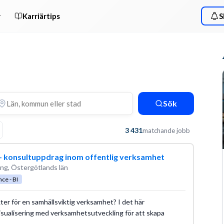
r
Karriärtips
S
Sök
3 431
matchande jobb
 – konsultuppdrag inom offentlig verksamhet
ng, Östergötlands län
ce - BI
ikter för en samhällsviktig verksamhet? I det här
isualisering med verksamhetsutveckling för att skapa