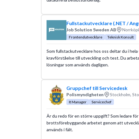
Fullstackutvecklare (.NET / An
Job Solution Sweden AB
Norrköpi
Frontendutvecklare
Teknisk Konsult
Som fullstackutvecklare hos oss deltar du i he
kravförståelse till utveckling och test. Du arbe
lösningar som används dagligen.
Gruppchef till Servicedesk
Polismyndigheten
Stockholm, Sto
It Manager
Servicechef
Är du redo för en större uppgift? Som ledare för 
brottsförebyggande arbetet genom att utveck
används i fält.