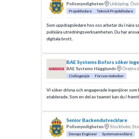
Polismyndigheten
Linköping, Öst
Projektledare
Teknisk Projektledare
Som uppdragsledare hos oss arbetar du i nära 
polisiära utredningsverksamheten. Du har ansvar 
digitala brott.
BAE Systems Bofors söker ingen
BAE Systems Hägglunds
Örebro l
Civilingenjör
Försvarstekniker
Vi söker drivna och engagerade ingenjörer som 
etablerade. Som en del av teamet kan du i framti
Senior Backendutvecklare
Polismyndigheten
Stockholm, Sto
Devops Engineer
Systemutvecklare