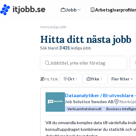
Jobb
Arbetsgivarprofile
Hem
Lediga jobb
Hitta ditt nästa jobb
Sök bland
3 431
lediga jobb
Ort
Yrke
Fler filter
FILTER:
Dataanalytiker / BI-utvecklare
Job Solution Sweden AB
Norrköpi
Verksamhetskonsult
Business Intelligen
Vill du omvandla komplex data till värdefulla ins
konsultuppdraget kombinerar du statistik och v
datadrivna beslutsunderlag.