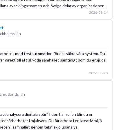
mellan utvecklingsteamen och övriga delar av organisationen.
2026-08-14
et
ckholms län
 arbetet med testautomation för att säkra våra system. Du
rar direkt till att skydda samhället samtidigt som du erbjuds
2026-08-20
ergötlands län
t analysera digitala spår? I den här rollen blir du en
er sårbarheter i mjukvara. Du får arbeta i en kreativ miljö
gheten i samhället genom teknisk djupanalys.