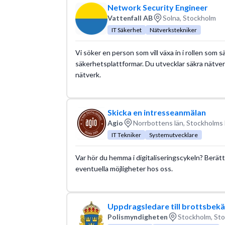
Network Security Engineer
Vattenfall AB
Solna, Stockholm
IT Säkerhet
Nätverkstekniker
Vi söker en person som vill växa in i rollen so
säkerhetsplattformar. Du utvecklar säkra nätver
nätverk.
Skicka en intresseanmälan
Agio
Norrbottens län, Stockholms 
IT Tekniker
Systemutvecklare
Var hör du hemma i digitaliseringscykeln? Berätt
eventuella möjligheter hos oss.
Uppdragsledare till brottsbe
Polismyndigheten
Stockholm, Sto