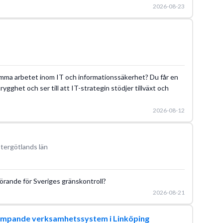
2026-08-23
mma arbetet inom IT och informationssäkerhet? Du får en
trygghet och ser till att IT-strategin stödjer tillväxt och
2026-08-12
tergötlands län
örande för Sveriges gränskontroll?
2026-08-21
kämpande verksamhetssystem i Linköping