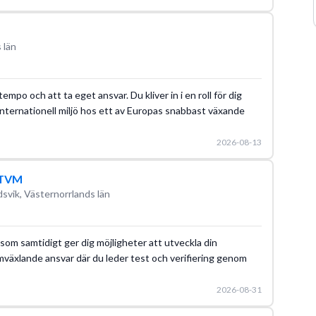
 län
mpo och att ta eget ansvar. Du kliver in i en roll för dig
n internationell miljö hos ett av Europas snabbast växande
2026-08-13
, TVM
svik, Västernorrlands län
som samtidigt ger dig möjligheter att utveckla din
omväxlande ansvar där du leder test och verifiering genom
2026-08-31