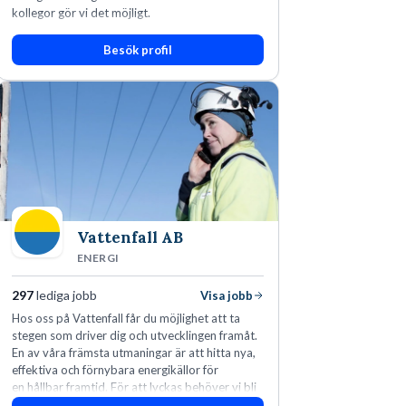
kollegor gör vi det möjligt.
Besök profil
Vattenfall AB
ENERGI
297
lediga jobb
Visa jobb
Hos oss på Vattenfall får du möjlighet att ta
stegen som driver dig och utvecklingen framåt.
En av våra främsta utmaningar är att hitta nya,
effektiva och förnybara energikällor för
en hållbar framtid. För att lyckas behöver vi bli
fler medarbetare som vill göra skillnad.