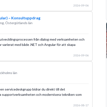
2026-09-06
gular) – Konsultuppdrag
ng, Östergötlands län
la utvecklingsprocessen från dialog med verksamheten och
tar varierat med både .NET och Angular för att skapa
2026-09-06
ckholms län
en servicedeskgrupp bidrar du direkt till det
la supportverksamheten och modernisera tekniken som
2026-08-17