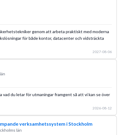
m säkerhetstekniker genom att arbeta praktiskt med moderna
kslösningar för både kontor, datacenter och vidsträckta
2027-08-06
län
a vad du letar för utmaningar framgent så att vi kan se över
2026-08-12
kämpande verksamhetssystem i Stockholm
ckholms län