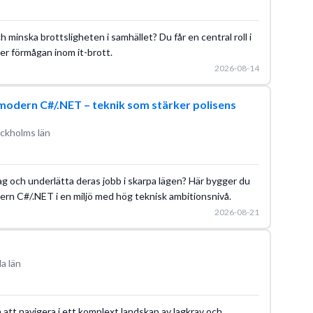
h minska brottsligheten i samhället? Du får en central roll i
er förmågan inom it-brott.
2026-08-14
modern C#/.NET – teknik som stärker polisens
ckholms län
tag och underlätta deras jobb i skarpa lägen? Här bygger du
rn C#/.NET i en miljö med hög teknisk ambitionsnivå.
2026-08-21
a län
a att navigera i ett komplext landskap av lagkrav och