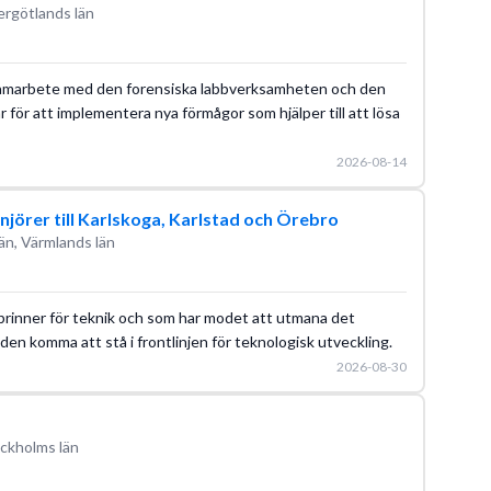
ergötlands län
samarbete med den forensiska labbverksamheten och den
för att implementera nya förmågor som hjälper till att lösa
2026-08-14
jörer till Karlskoga, Karlstad och Örebro
än, Värmlands län
brinner för teknik och som har modet att utmana det
den komma att stå i frontlinjen för teknologisk utveckling.
2026-08-30
ckholms län