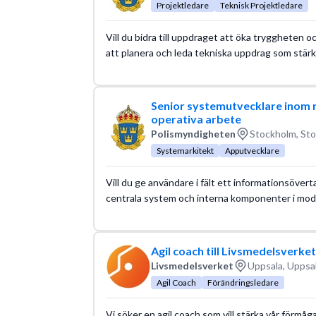
Projektledare
Teknisk Projektledare
Vill du bidra till uppdraget att öka tryggheten oc
att planera och leda tekniska uppdrag som stärk
Senior systemutvecklare inom 
operativa arbete
Polismyndigheten
Stockholm, Sto
Systemarkitekt
Apputvecklare
Vill du ge användare i fält ett informationsöver
centrala system och interna komponenter i mode
Agil coach till Livsmedelsverket
Livsmedelsverket
Uppsala, Uppsal
Agil Coach
Förändringsledare
Vi söker en agil coach som vill stärka vår förmåg