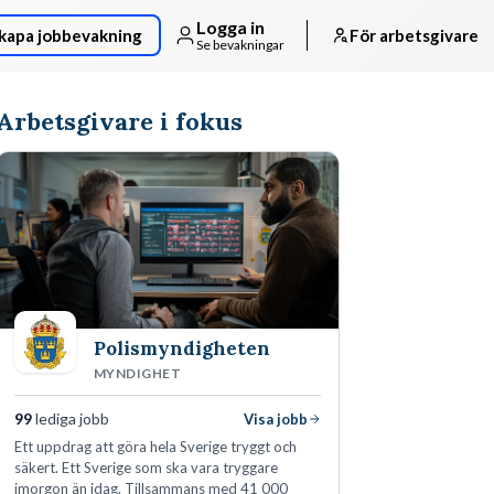
Logga in
kapa jobbevakning
För arbetsgivare
Se bevakningar
Arbetsgivare i fokus
Polismyndigheten
MYNDIGHET
99
lediga jobb
Visa jobb
Ett uppdrag att göra hela Sverige tryggt och
säkert. Ett Sverige som ska vara tryggare
imorgon än idag. Tillsammans med 41 000