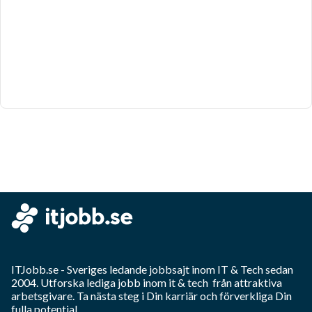
ITJobb.se
- Sveriges ledande jobbsajt inom
IT & Tech
sedan
2004. Utforska lediga jobb inom
it & tech
från attraktiva
arbetsgivare. Ta nästa steg i Din karriär och förverkliga Din
fulla potential.