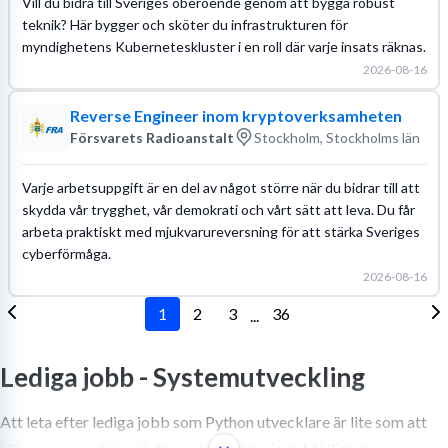
Vill du bidra till Sveriges oberoende genom att bygga robust
teknik? Här bygger och sköter du infrastrukturen för
myndighetens Kuberneteskluster i en roll där varje insats räknas.
2026-08-16
Reverse Engineer inom kryptoverksamheten
Försvarets Radioanstalt
Stockholm, Stockholms län
Varje arbetsuppgift är en del av något större när du bidrar till att
skydda vår trygghet, vår demokrati och vårt sätt att leva. Du får
arbeta praktiskt med mjukvarureversning för att stärka Sveriges
cyberförmåga.
2026-08-16
1
2
3
36
...
Lediga jobb -
Systemutveckling
Att leta efter lediga jobb som Python utvecklare är lite som att