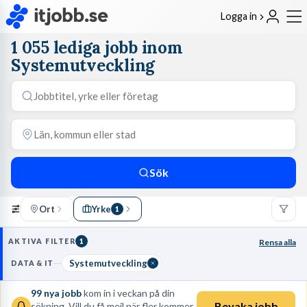
Logga in
1 055 lediga jobb inom
Systemutveckling
Sök
Ort
Yrke
1
AKTIVA FILTER
1
Rensa alla
Systemutveckling
DATA & IT
99
nya jobb
kom in i veckan på din
Bevaka jobb
sökning. Vill du få mejl när fler kommer