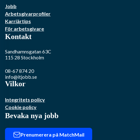
Jobb
Arbetsgivarprofiler
Karriärtips
För arbetsgivare
Kontakt
Sandhamnsgatan 63C
115 28
Stockholm
08-67 874 20
info@itjobb.se
Vilkor
Integritets policy
Cookie policy
Bevaka nya jobb
Prenumerera på MatchMail