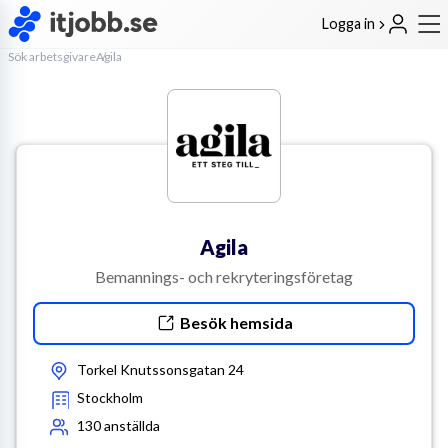
Logga in
Sök arbetsgivare
Agila
Agila
Bemannings- och rekryteringsföretag
Besök hemsida
Torkel Knutssonsgatan 24
Stockholm
130
anställda