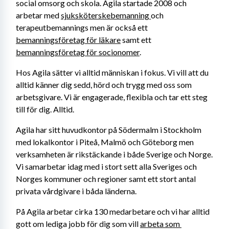
social omsorg och skola. Agila startade 2008 och 
arbetar med 
sjuksköterskebemanning 
och 
terapeutbemannings men är också ett 
bemanningsföretag för läkare
 samt ett 
bemanningsföretag för socionomer
.
Hos Agila sätter vi alltid människan i fokus. Vi vill att du 
alltid känner dig sedd, hörd och trygg med oss som 
arbetsgivare. Vi är engagerade, flexibla och tar ett steg 
till för dig. Alltid.
Agila har sitt huvudkontor på Södermalm i Stockholm 
med lokalkontor i Piteå, Malmö och Göteborg men 
verksamheten är rikstäckande i både Sverige och Norge. 
Vi samarbetar idag med i stort sett alla Sveriges och 
Norges kommuner och regioner samt ett stort antal 
privata vårdgivare i båda länderna.
På Agila arbetar cirka 130 medarbetare och vi har alltid 
gott om lediga jobb för dig som vill 
arbeta som 