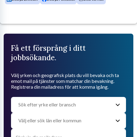
Få ett försprång i ditt
jobbsökande.
Välj yrken och geografisk plats du vill bevaka och ta
emot mail på tjänster som matchar din bevakning.
Registrera din mailadress för att komma igång.