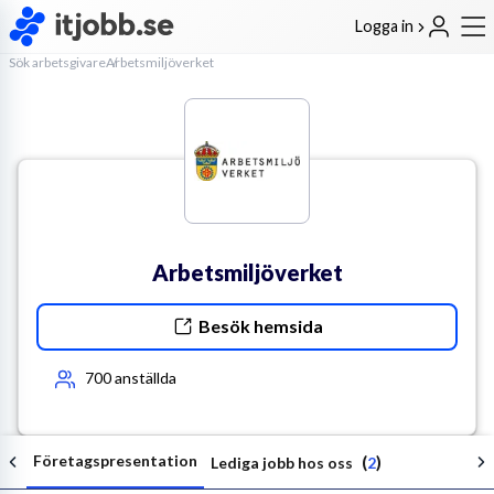
Logga in
Sök arbetsgivare
Arbetsmiljöverket
Arbetsmiljöverket
Besök hemsida
700
anställda
Företagspresentation
(
)
Lediga jobb hos oss
2
Följ arbetsgivaren