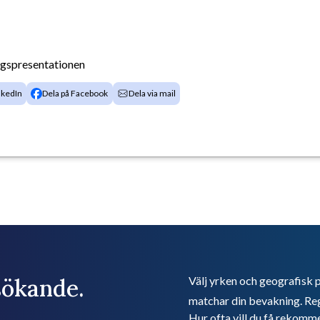
agspresentationen
nkedIn
Dela på Facebook
Dela via mail
bsökande.
Välj yrken och geografisk p
matchar din bevakning. Reg
Hur ofta vill du få rekomm