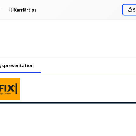
r
Karriärtips
S
gspresentation