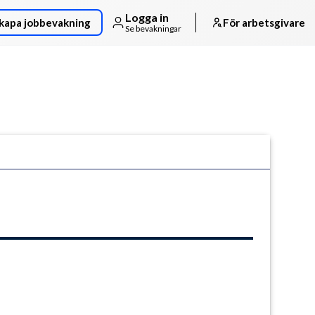
Logga in
kapa jobbevakning
För arbetsgivare
Se bevakningar
Följ arbetsgivaren