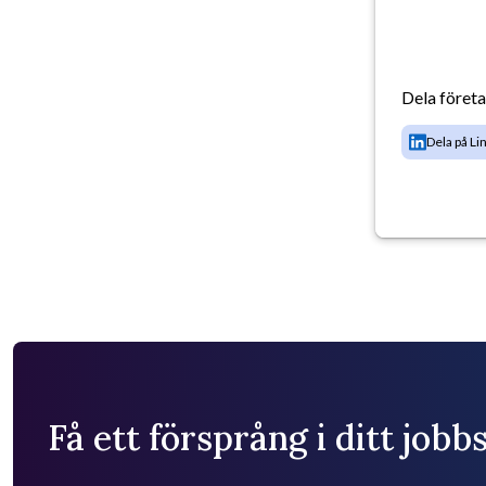
Dela föret
Dela på Li
Få ett försprång i ditt job