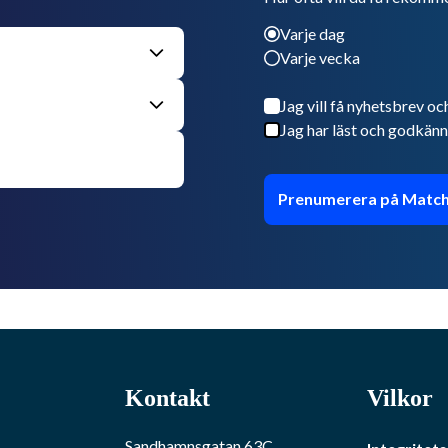
Varje dag
Varje vecka
Jag vill få nyhetsbrev oc
Jag har läst och godkänn
Prenumerera på Match
Kontakt
Vilkor
Sandhamnsgatan 63C