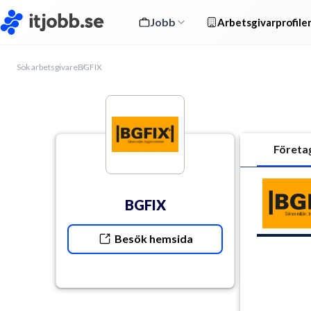
Jobb
Arbetsgivarprofile
Sök arbetsgivare
BGFIX
Företa
BGFIX
Besök hemsida