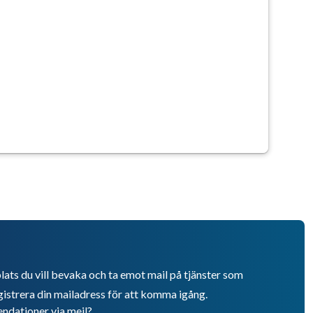
lats du vill bevaka och ta emot mail på tjänster som
istrera din mailadress för att komma igång.
endationer via mejl?