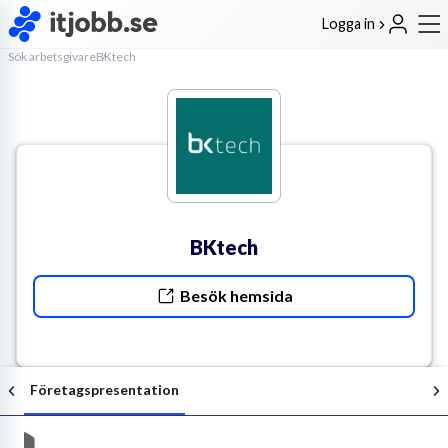
Logga in
Sök arbetsgivare
BKtech
BKtech
Besök hemsida
Företagspresentation
Följ arbetsgivaren