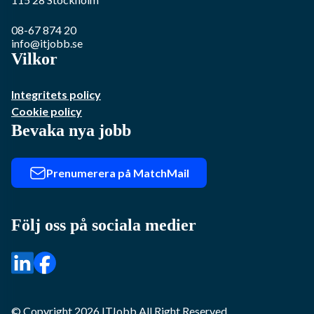
08-67 874 20
info@itjobb.se
Vilkor
Integritets policy
Cookie policy
Bevaka nya jobb
Prenumerera på MatchMail
Följ oss på sociala medier
© Copyright
2026
ITJobb
All Right Reserved