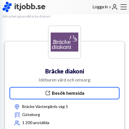
Logga in
Sök arbetsgivare
Bräcke diakoni
Bräcke diakoni
Idéburen vård och omsorg
Besök hemsida
Bräcke Västergårds väg 5
Göteborg
1 200
anställda