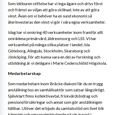
Som idéburen stiftelse har vi inga ägare och drivs först 
och främst av viljan att göra skillnad. Inte av att göra 
vinst. Även om vi behöver ha en sund ekonomi så 
återinvesteras den vinst vi gör i våra egna verksamheter.
Idag har vi omkring 40 verksamheter inom framför allt 
områdena primärvård, äldreomsorg och LSS. Vi har 
verksamhet på många olika platser i landet, bla 
Göteborg, Alingsås, Stockholm, Skaraborg och 
Jönköping. För att kunna vara en del av forskning och 
utbildning är vi delägare i Marie Cederschiöld Högskola.
Medarbetarskap
Som medarbetare inom Bräcke diakoni får du en trygg 
anställning hos en samhällsaktör som satsar långsiktigt. 
Självklart finns kollektivavtal, friskvårdsbidrag och 
pensionsförsäkringar och annat som gör anställningen 
hållbar. Utöver det erbjuds du samtalsstöd om livet blir 
kämpigt och personalerbjudande på vår kurort i 