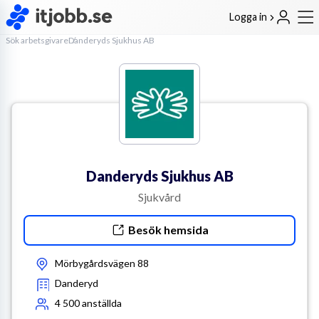
Logga in
Sök arbetsgivare
Danderyds Sjukhus AB
Danderyds Sjukhus AB
Sjukvård
Besök hemsida
Mörbygårdsvägen 88
Danderyd
4 500
anställda