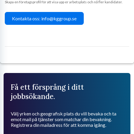
Skapa en företagsprofil för att visa upp er arbetsplats och nå fler kandidater.
Kontakta oss: info@kggroup.se
Få ett försprång i ditt
jobbsökande.
Välj yrken och geografisk plats du vill bevaka och ta
emot mail på tjänster som matchar din bevakning.
Registrera din mailadress för att komma igång.