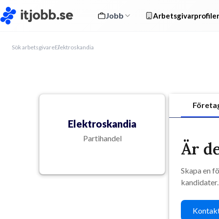
Jobb
Arbetsgivarprofile
Sök arbetsgivare
Elektroskandia
Företa
Elektroskandia
Partihandel
Är de
Skapa en fö
kandidater.
Kontakt