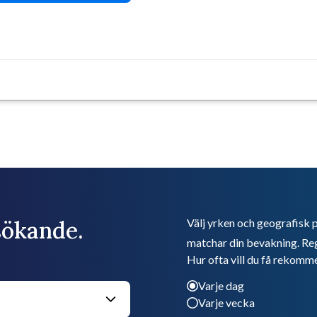
bsökande.
Välj yrken och geografisk p
matchar din bevakning. Reg
Hur ofta vill du få rekomm
Varje dag
Varje vecka