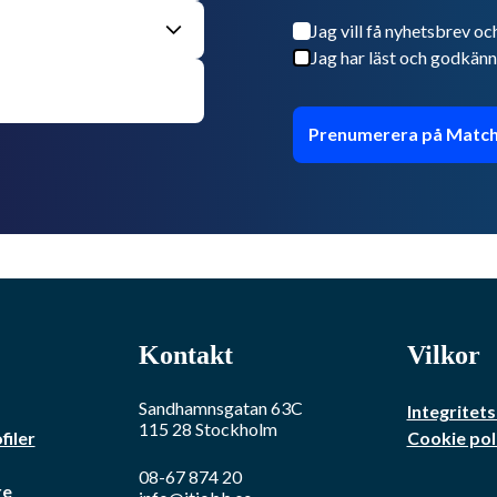
Jag vill få nyhetsbrev oc
Jag har läst och godkänn
Prenumerera på Match
Kontakt
Vilkor
Sandhamnsgatan 63C
Integritets
115 28
Stockholm
filer
Cookie pol
08-67 874 20
re