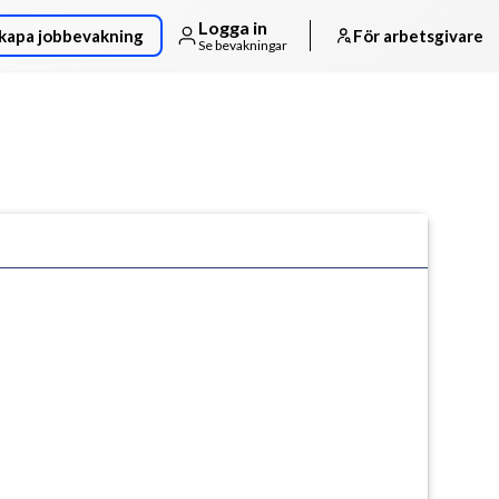
Logga in
kapa jobbevakning
För arbetsgivare
Se bevakningar