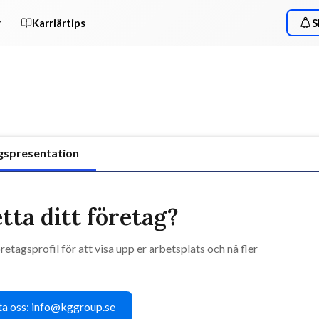
r
Karriärtips
S
gspresentation
tta ditt företag?
retagsprofil för att visa upp er arbetsplats och nå fler
a oss: info@kggroup.se