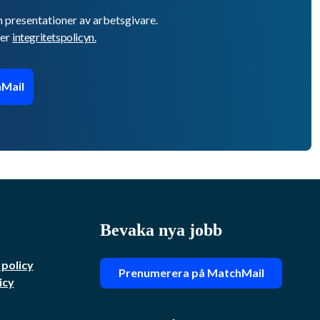
h presentationer av arbetsgivare.
er
integritetspolicyn.
Mail
Bevaka nya jobb
 policy
Prenumerera på MatchMail
icy