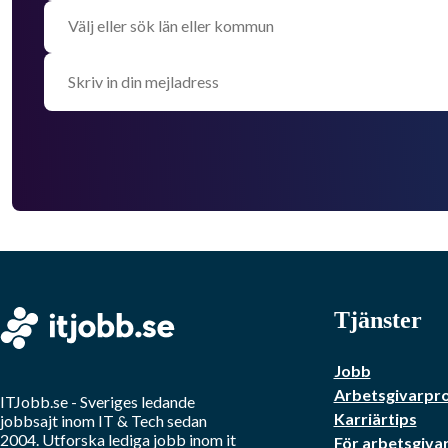
Tjänster
Jobb
Arbetsgivarpro
ITJobb.se
- Sveriges ledande
Karriärtips
jobbsajt inom
IT & Tech
sedan
2004. Utforska lediga jobb inom
it
För arbetsgiva