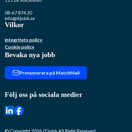
08-67 874 20
info@itjobb.se
Vilkor
Integritets policy
Cookie policy
Bevaka nya jobb
Prenumerera på MatchMail
Följ oss på sociala medier
© Copyright
2026
ITJobb
All Right Reserved