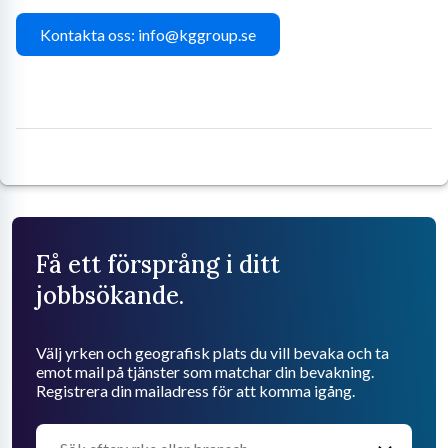
Kontakta oss: info@kggroup.se
Få ett försprång i ditt
jobbsökande.
Välj yrken och geografisk plats du vill bevaka och ta
emot mail på tjänster som matchar din bevakning.
Registrera din mailadress för att komma igång.