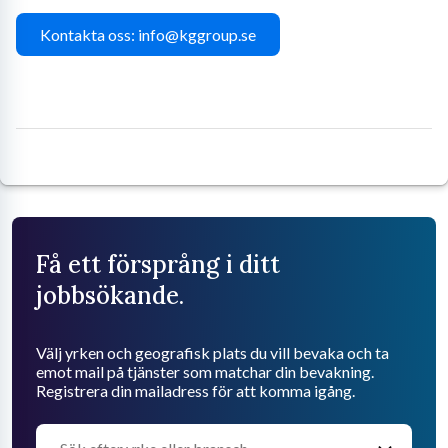
Kontakta oss: info@kggroup.se
Få ett försprång i ditt
jobbsökande.
Välj yrken och geografisk plats du vill bevaka och ta
emot mail på tjänster som matchar din bevakning.
Registrera din mailadress för att komma igång.