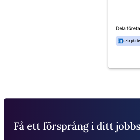
Dela föret
Dela på Li
Få ett försprång i ditt job