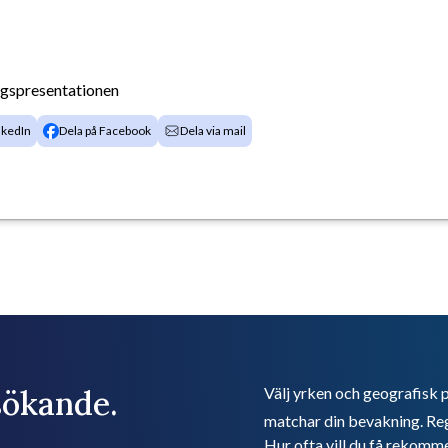
agspresentationen
nkedIn
Dela på Facebook
Dela via mail
bsökande.
Välj yrken och geografisk p
matchar din bevakning. Reg
Hur ofta vill du få rekomm