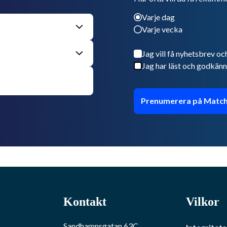
Varje dag
Varje vecka
Jag vill få nyhetsbrev oc
Jag har läst och godkänn
Prenumerera på Match
Kontakt
Vilkor
Sandhamnsgatan 63C