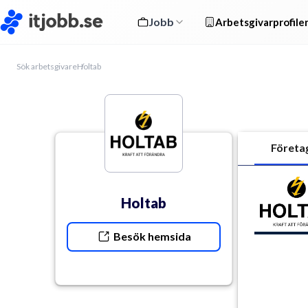
Jobb
Arbetsgivarprofile
Sök arbetsgivare
Holtab
Företa
Holtab
Besök hemsida