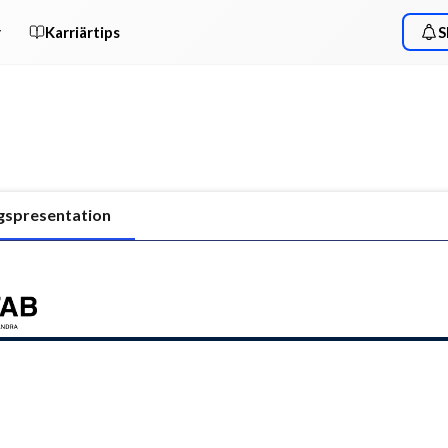
r
Karriärtips
S
gspresentation