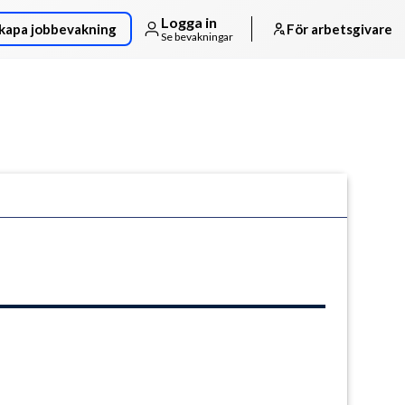
Logga in
kapa jobbevakning
För arbetsgivare
Se bevakningar
Följ arbetsgivaren