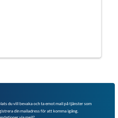
lats du vill bevaka och ta emot mail på tjänster som
istrera din mailadress för att komma igång.
endationer via mejl?