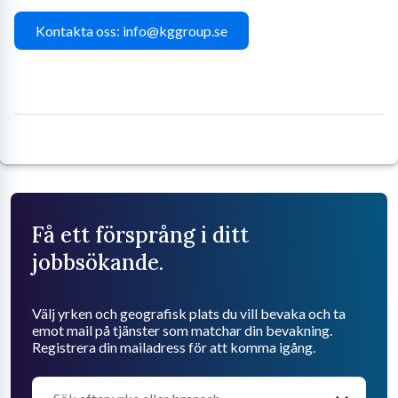
Kontakta oss: info@kggroup.se
Få ett försprång i ditt
jobbsökande.
Välj yrken och geografisk plats du vill bevaka och ta
emot mail på tjänster som matchar din bevakning.
Registrera din mailadress för att komma igång.