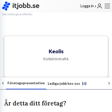
Logga in
Sök arbetsgivare
Keolis
Keolis
Kollektivtrafik
Företagspresentation
(
)
Lediga jobb hos oss
6
Är detta ditt företag?