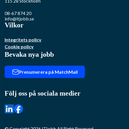
115 28
Stockholm
08-67 874 20
info@itjobb.se
Vilkor
Integritets policy
Cookie policy
Bevaka nya jobb
Prenumerera på MatchMail
Följ oss på sociala medier
© Copyright
2026
ITJobb
All Right Reserved