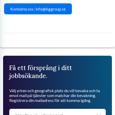
Kontakta oss: info@kggroup.se
Få ett försprång i ditt
jobbsökande.
Välj yrken och geografisk plats du vill bevaka och ta
emot mail på tjänster som matchar din bevakning.
Registrera din mailadress för att komma igång.