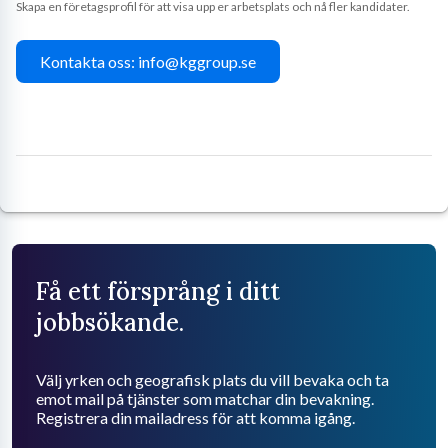
Skapa en företagsprofil för att visa upp er arbetsplats och nå fler kandidater.
Kontakta oss: info@kggroup.se
Få ett försprång i ditt
jobbsökande.
Välj yrken och geografisk plats du vill bevaka och ta
emot mail på tjänster som matchar din bevakning.
Registrera din mailadress för att komma igång.