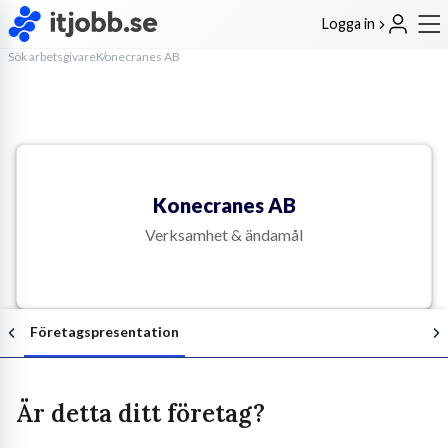
Logga in
Sök arbetsgivare
Konecranes AB
Konecranes AB
Verksamhet & ändamål
Företagspresentation
Är detta ditt företag?