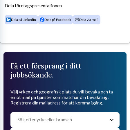
Dela företagspresentationen
Dela på LinkedIn
Dela på Facebook
Dela via mail
Få ett försprång i ditt
jobbsökande.
Välj yrken och geografisk plats du vill bevaka och ta
emot mail på tjänster som matchar din bevakning.
Registrera din mailadress för att komma igång.