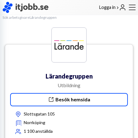
Logga in
Sök arbetsgivare
Lärandegruppen
Lärandegruppen
Utbildning
Besök hemsida
Slottsgatan 105
Norrköping
1 100
anställda