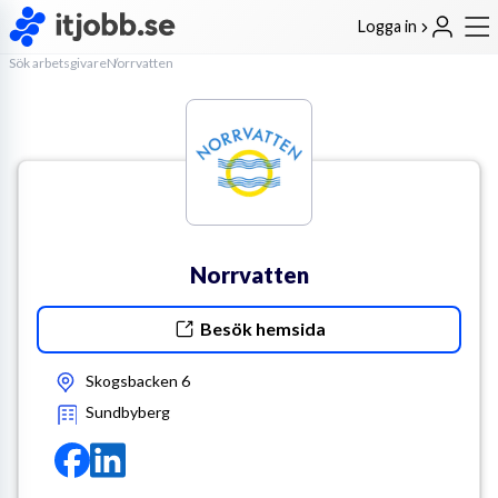
Logga in
Sök arbetsgivare
Norrvatten
Norrvatten
Besök hemsida
Skogsbacken 6
Sundbyberg