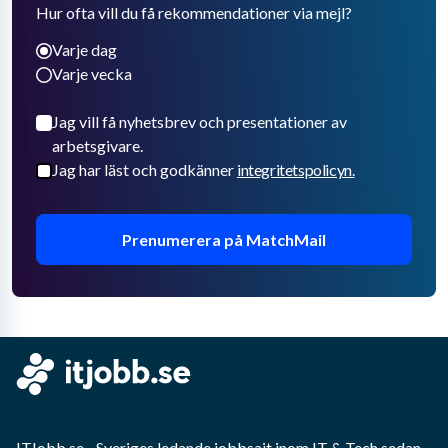
Hur ofta vill du få rekommendationer via mejl?
Varje dag
Varje vecka
Jag vill få nyhetsbrev och presentationer av
arbetsgivare.
Jag har läst och godkänner
integritetspolicyn.
Prenumerera på MatchMail
ITJobb.se
- Sveriges ledande jobbsajt inom
IT & Tech
sedan