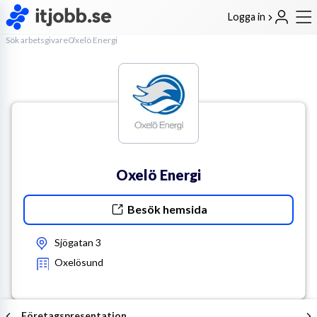
Logga in
Sök arbetsgivare
Oxelö Energi
Oxelö Energi
Besök hemsida
Sjögatan 3
Oxelösund
Företagspresentation