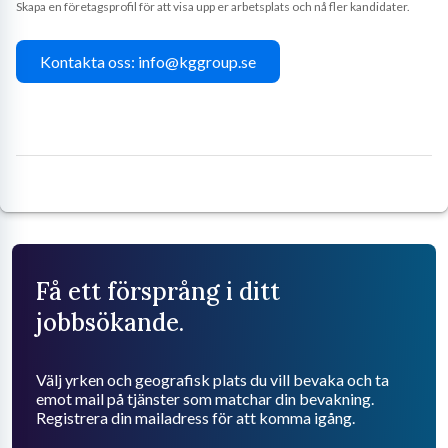
Skapa en företagsprofil för att visa upp er arbetsplats och nå fler kandidater.
Kontakta oss: info@kggroup.se
Få ett försprång i ditt
jobbsökande.
Välj yrken och geografisk plats du vill bevaka och ta
emot mail på tjänster som matchar din bevakning.
Registrera din mailadress för att komma igång.