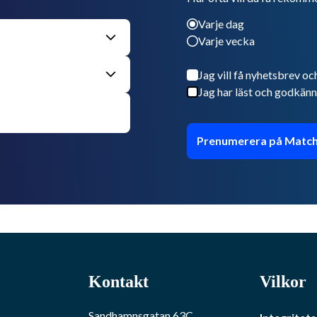
Varje dag
Varje vecka
Jag vill få nyhetsbrev oc
Jag har läst och godkänn
Prenumerera på Match
Kontakt
Vilkor
Sandhamnsgatan 63C