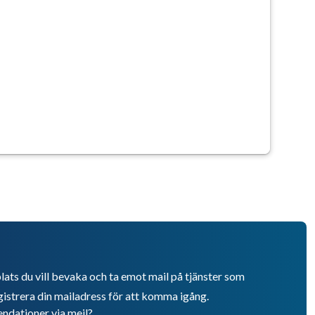
lats du vill bevaka och ta emot mail på tjänster som
istrera din mailadress för att komma igång.
endationer via mejl?