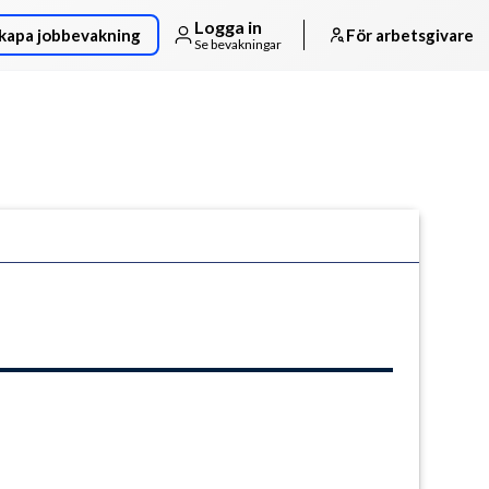
Logga in
kapa jobbevakning
För arbetsgivare
Se bevakningar
Följ arbetsgivaren