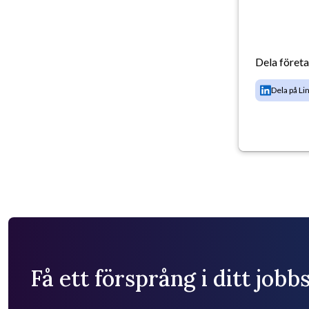
Dela föret
Dela på Li
Få ett försprång i ditt job