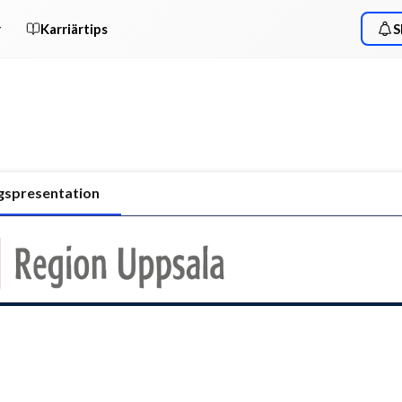
r
Karriärtips
S
gspresentation