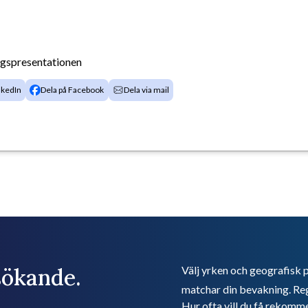
agspresentationen
nkedIn
Dela på Facebook
Dela via mail
bsökande.
Välj yrken och geografisk p
matchar din bevakning. Reg
Hur ofta vill du få rekomm