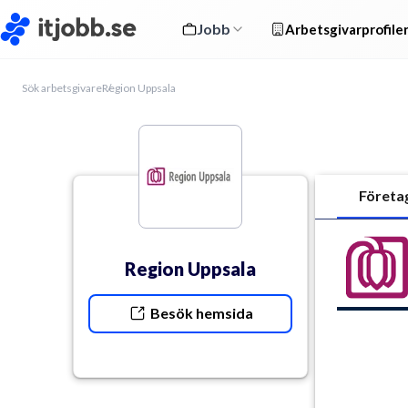
Jobb
Arbetsgivarprofile
Sök arbetsgivare
Region Uppsala
Företa
Region Uppsala
Besök hemsida