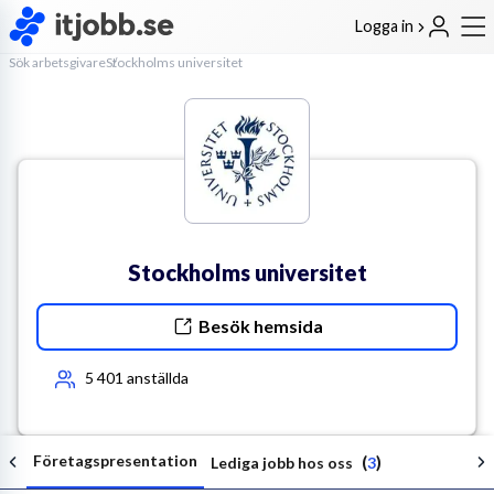
Logga in
Sök arbetsgivare
Stockholms universitet
Stockholms universitet
Besök hemsida
5 401
anställda
Företagspresentation
(
)
Lediga jobb hos oss
3
Följ arbetsgivaren