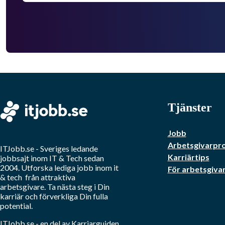
Tjänster
Jobb
Arbetsgivarpro
ITJobb.se
- Sveriges ledande
Karriärtips
jobbsajt inom
IT & Tech
sedan
2004. Utforska lediga jobb inom
it
För arbetsgiva
& tech
från attraktiva
arbetsgivare. Ta nästa steg i Din
karriär och förverkliga Din fulla
potential.
ITJobb.se
- en del av Karriarguiden