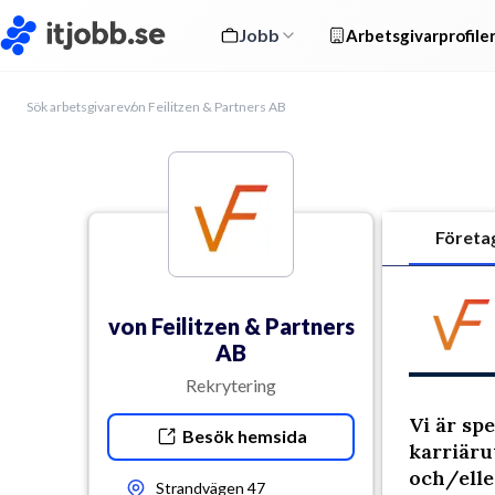
Jobb
Arbetsgivarprofile
Sök arbetsgivare
von Feilitzen & Partners AB
Företa
von Feilitzen & Partners
AB
Rekrytering
Vi är sp
Besök hemsida
karriäru
och/elle
Strandvägen 47