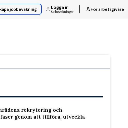
Logga in
kapa jobbevakning
För arbetsgivare
Se bevakningar
Följ arbetsgivaren
områdena rekrytering och
 faser genom att tillföra, utveckla