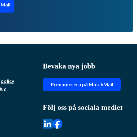
Mail
Bevaka nya jobb
 policy
Prenumerera på MatchMail
icy
Följ oss på sociala medier