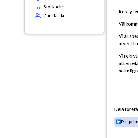
Stockholm
Rekryter
2
anställda
Välkommen
Vi är spe
utvecklin
Vi rekryt
att vi re
naturligt
Dela föret
Dela på Li