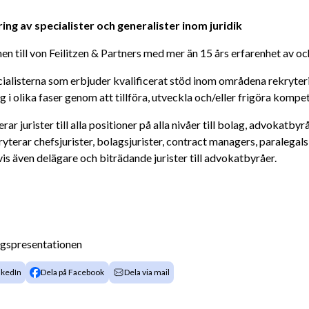
ing av specialister och generalister inom juridik
 till von Feilitzen & Partners med mer än 15 års erfarenhet av och
cialisterna som erbjuder kvalificerat stöd inom områdena rekryterin
g i olika faser genom att tillföra, utveckla och/eller frigöra kompe
erar jurister till alla positioner på alla nivåer till bolag, advokat
kryterar chefsjurister, bolagsjurister, contract managers, paralega
vis även delägare och biträdande jurister till advokatbyråer.   
agspresentationen
nkedIn
Dela på Facebook
Dela via mail