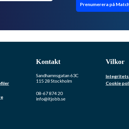
Prenumerera på Match
Kontakt
Vilkor
Sandhamnsgatan 63C
Integritets
115 28
Stockholm
filer
Cookie pol
08-67 874 20
re
info@itjobb.se