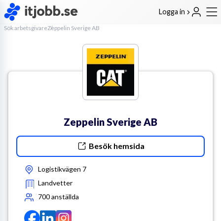
Logga in
Sök arbetsgivare
Zeppelin Sverige AB
Zeppelin Sverige AB
Besök hemsida
Logistikvägen 7
Landvetter
700
anställda