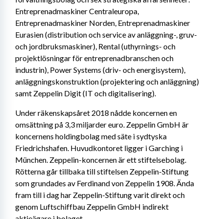
Entreprenadmaskiner Centraleuropa, 
Entreprenadmaskiner Norden, Entreprenadmaskiner 
Eurasien (distribution och service av anläggning-, gruv- 
och jordbruksmaskiner), Rental (uthyrnings- och 
projektlösningar för entreprenadbranschen och 
industrin), Power Systems (driv- och energisystem), 
anläggningskonstruktion (projektering och anläggning) 
samt Zeppelin Digit (IT och digitalisering).
Under räkenskapsåret 2018 nådde koncernen en 
omsättning på 3,3 miljarder euro. Zeppelin GmbH är 
koncernens holdingbolag med säte i sydtyska 
Friedrichshafen. Huvudkontoret ligger i Garching i 
München. Zeppelin-koncernen är ett stiftelsebolag. 
Rötterna går tillbaka till stiftelsen Zeppelin-Stiftung 
som grundades av Ferdinand von Zeppelin 1908. Ända 
fram till i dag har Zeppelin-Stiftung varit direkt och 
genom Luftschiffbau Zeppelin GmbH indirekt 
aktieägare i bolaget.