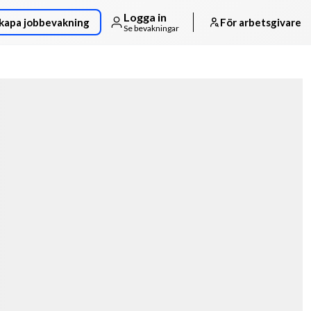
Logga in
kapa jobbevakning
För arbetsgivare
Se bevakningar