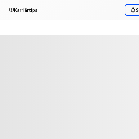
r
Karriärtips
S