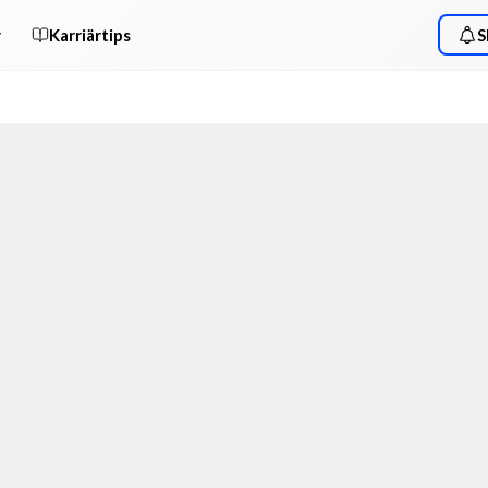
r
Karriärtips
S