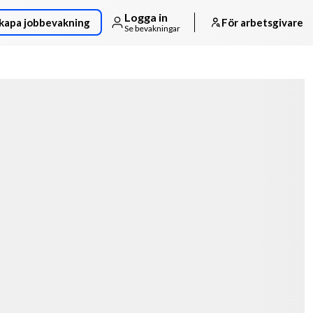
Logga in
kapa jobbevakning
För arbetsgivare
Se bevakningar