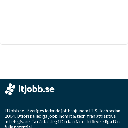
ITJobb.se
- Sveriges ledande jobbsajt inom
IT & Tech
sedan
2004. Utforska lediga jobb inom
it & tech
från attraktiva
arbetsgivare. Ta nästa steg i Din karriär och förverkliga Din
fulla potential.