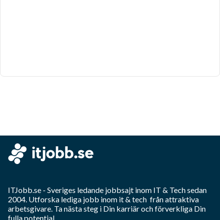
ITJobb.se
- Sveriges ledande jobbsajt inom
IT & Tech
sedan
2004. Utforska lediga jobb inom
it & tech
från attraktiva
arbetsgivare. Ta nästa steg i Din karriär och förverkliga Din
fulla potential.