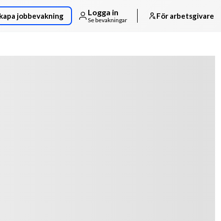
Logga in
kapa jobbevakning
För arbetsgivare
Se bevakningar