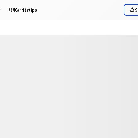
r
Karriärtips
S