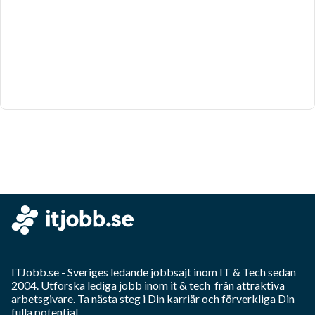
ITJobb.se
- Sveriges ledande jobbsajt inom
IT & Tech
sedan
2004. Utforska lediga jobb inom
it & tech
från attraktiva
arbetsgivare. Ta nästa steg i Din karriär och förverkliga Din
fulla potential.