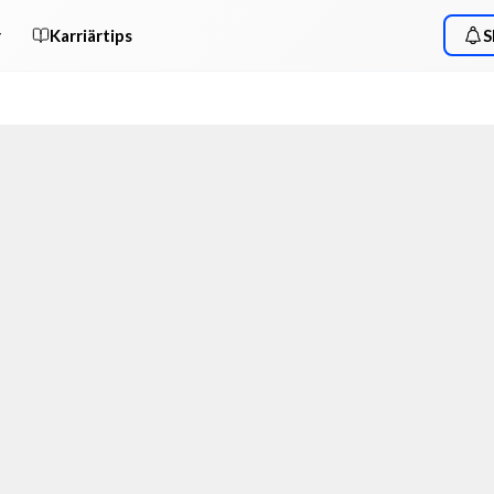
r
Karriärtips
S