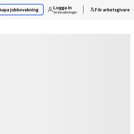
Logga in
kapa jobbevakning
För arbetsgivare
Se bevakningar