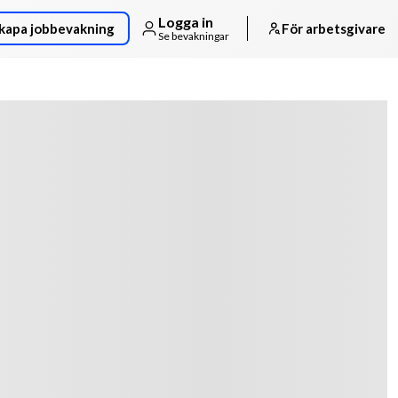
Logga in
kapa jobbevakning
För arbetsgivare
Se bevakningar