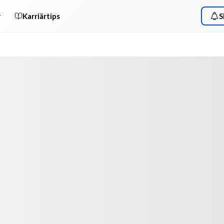
r
Karriärtips
S