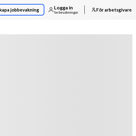
Logga in
kapa jobbevakning
För arbetsgivare
Se bevakningar