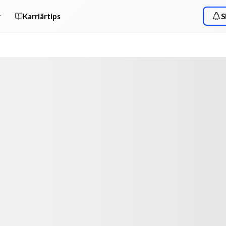
r
Karriärtips
S