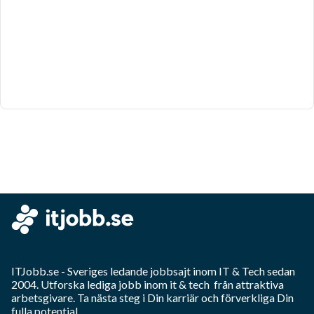
ITJobb.se
- Sveriges ledande jobbsajt inom
IT & Tech
sedan
2004. Utforska lediga jobb inom
it & tech
från attraktiva
arbetsgivare. Ta nästa steg i Din karriär och förverkliga Din
fulla potential.