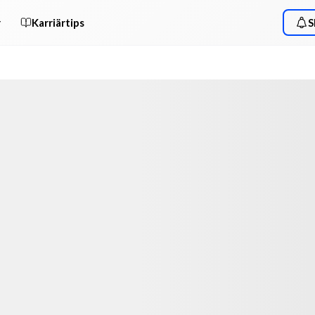
r
Karriärtips
S