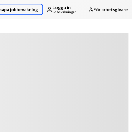
Logga in
kapa jobbevakning
För arbetsgivare
Se bevakningar