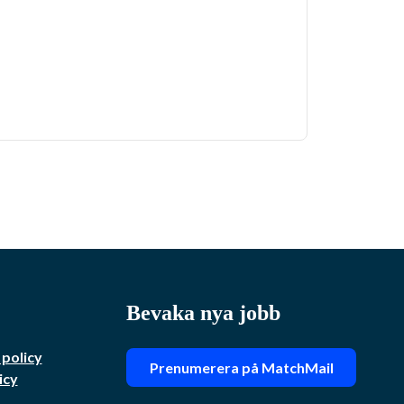
Bevaka nya jobb
 policy
Prenumerera på MatchMail
icy