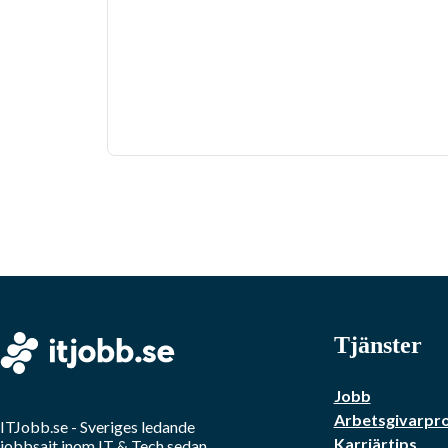
Tjänster
Jobb
Arbetsgivarpro
ITJobb.se
- Sveriges ledande
Karriärtips
jobbsajt inom
IT & Tech
sedan