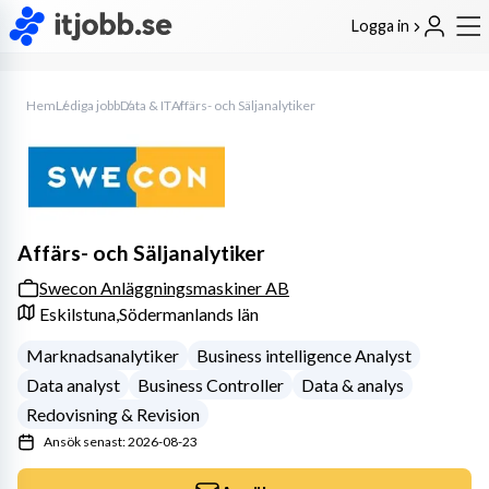
Logga in
Hem
Lediga jobb
Data & IT
Affärs- och Säljanalytiker
Affärs- och Säljanalytiker
Swecon Anläggningsmaskiner AB
Eskilstuna,
Södermanlands län
Marknadsanalytiker
Business intelligence Analyst
Data analyst
Business Controller
Data & analys
Redovisning & Revision
Ansök senast: 2026-08-23