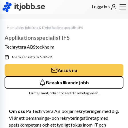
Logga in
Hem
Lediga jobb
Data & IT
Applikationsspecialist IFS
Applikationsspecialist IFS
Techrytera AB
Stockholm
Ansök senast: 2026-09-29
Ansök nu
Bevaka likande jobb
Få mejl med jobbannonser från arbetsgivaren.
Om oss
 På Techrytera AB börjar rekryteringen med dig. 
Vi är ett bemannings- och rekryteringsföretag med 
spetskompetens och ett tydligt fokus inom IT och 