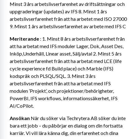
Minst 3 års arbetslivserfarenhet av driftsättningar och 
uppgraderingar (updates) av IFS 8. Minst 1 års 
arbetslivserfarenhet från att ha arbetet med ISO 27000 
9. Minst 1 års arbetslivserfarenhet av arbete med IFS C
Meriterande
 : 1. Minst 8 års arbetslivserfarenhet från 
att ha arbetat med IFS moduler Lager, Dok, Asset Des, 
Inköp,Underhåll, Linear asset, Sälj/avtal 2. Minst 5 års 
arbetslivserfarenhet från att ha arbetat med LCE (life 
cycle experience fd Build place) och Marble (IFS) 
kodspråk och PLSQL/SQL. 3. Minst 3 års 
arbetslivserfarenhet från att ha arbetat med IFS 
modulen ’Projekt’, och projektioner/behörigheter, 
PowerBI, IFS workflows, informationssäkerhet, IFS 
AI/CoPilot.
Ansökan 
När du söker via Techrytera AB söker du inte 
bara ett jobb – du påbörjar en dialog om din fortsatta 
karriär. Vi vill lära känna dig, din erfarenhet och dina 