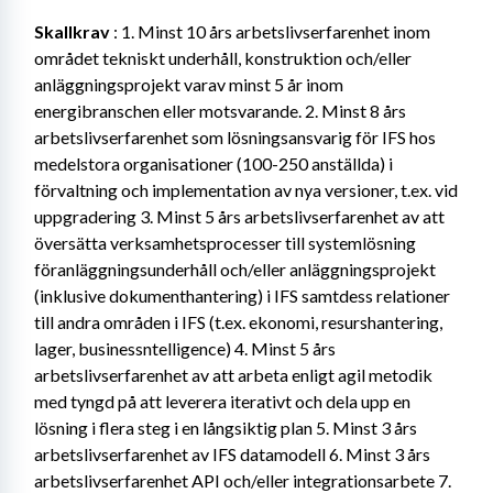
Skallkrav
 : 1. Minst 10 års arbetslivserfarenhet inom 
området tekniskt underhåll, konstruktion och/eller 
anläggningsprojekt varav minst 5 år inom 
energibranschen eller motsvarande. 2. Minst 8 års 
arbetslivserfarenhet som lösningsansvarig för IFS hos 
medelstora organisationer (100-250 anställda) i 
förvaltning och implementation av nya versioner, t.ex. vid 
uppgradering 3. Minst 5 års arbetslivserfarenhet av att 
översätta verksamhetsprocesser till systemlösning 
föranläggningsunderhåll och/eller anläggningsprojekt 
(inklusive dokumenthantering) i IFS samtdess relationer 
till andra områden i IFS (t.ex. ekonomi, resurshantering, 
lager, businessntelligence) 4. Minst 5 års 
arbetslivserfarenhet av att arbeta enligt agil metodik 
med tyngd på att leverera iterativt och dela upp en 
lösning i flera steg i en långsiktig plan 5. Minst 3 års 
arbetslivserfarenhet av IFS datamodell 6. Minst 3 års 
arbetslivserfarenhet API och/eller integrationsarbete 7. 