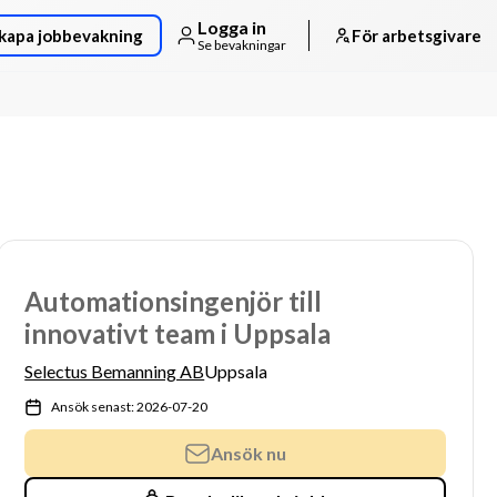
Logga in
kapa jobbevakning
För arbetsgivare
Se bevakningar
Automationsingenjör till
innovativt team i Uppsala
Selectus Bemanning AB
Uppsala
Ansök senast: 2026-07-20
Ansök nu