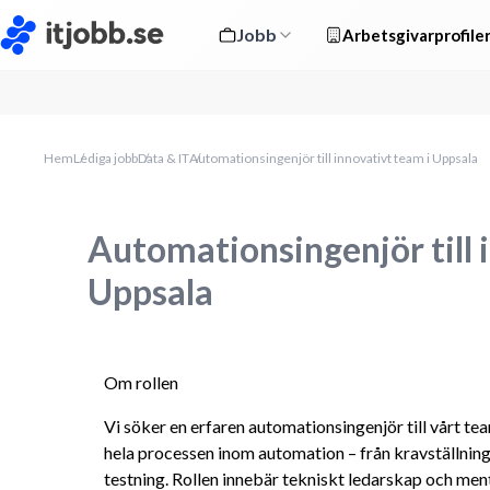
Jobb
Arbetsgivarprofile
Hem
Lediga jobb
Data & IT
Automationsingenjör till innovativt team i Uppsala
Automationsingenjör till 
Uppsala
Om rollen
Vi söker en erfaren automationsingenjör till vårt t
hela processen inom automation – från kravställning o
testning. Rollen innebär tekniskt ledarskap och me