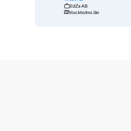
Generöst friskvårdsbidrag, pension och utbildnings
EdZa AB
Stockholms län