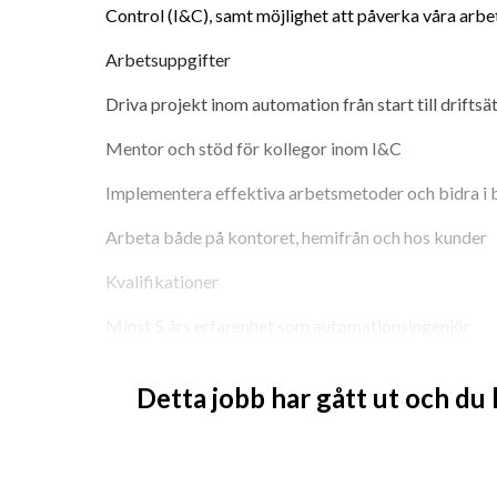
Control (I&C), samt möjlighet att påverka våra arbe
Arbetsuppgifter
Driva projekt inom automation från start till driftsä
Mentor och stöd för kollegor inom I&C
Implementera effektiva arbetsmetoder och bidra i 
Arbeta både på kontoret, hemifrån och hos kunder
Kvalifikationer
Minst 5 års erfarenhet som automationsingenjör
Relevant högskole- eller civilingenjörsexamen, alte
Detta jobb har gått ut och du
Erfarenhet från kemisk industri, energi, läkemedel el
Kunskap i Siemens TIA Portal och/eller ABB Contro