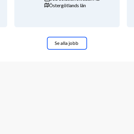
möjligheter
Östergötlands län
Se alla jobb