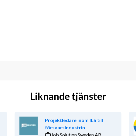
xA
tchsystem, driftsättning inom 
ggrann med fokus på kvalitet. Du skapar 
.
ök
Liknande tjänster
Projektledare inom ILS till
arbete
försvarsindustrin
Job Solution Sweden AB