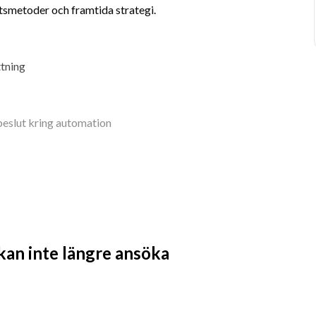
tsmetoder och framtida strategi.
ttning
beslut kring automation
rnativt annan eftergymnasial utbildning
 kan inte längre ansöka
ler livsmedel
l Builder