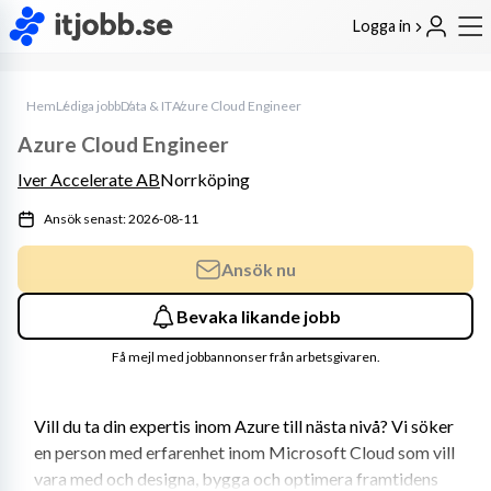
Logga in
Hem
Lediga jobb
Data & IT
Azure Cloud Engineer
Azure Cloud Engineer
Iver Accelerate AB
Norrköping
Ansök senast: 2026-08-11
Ansök nu
Bevaka likande jobb
Få mejl med jobbannonser från arbetsgivaren.
Vill du ta din expertis inom Azure till nästa nivå? Vi söker 
en person med erfarenhet inom Microsoft Cloud som vill 
vara med och designa, bygga och optimera framtidens 